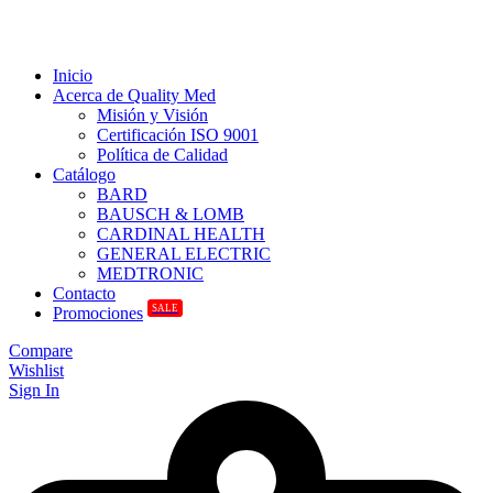
Inicio
Acerca de Quality Med
Misión y Visión
Certificación ISO 9001
Política de Calidad
Catálogo
BARD
BAUSCH & LOMB
CARDINAL HEALTH
GENERAL ELECTRIC
MEDTRONIC
Contacto
SALE
Promociones
Compare
Wishlist
Sign In