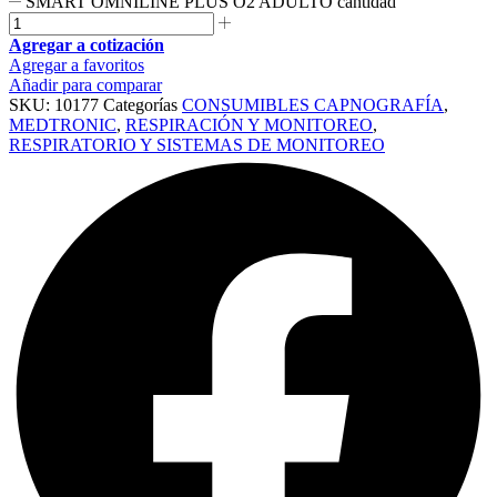
SMART OMNILINE PLUS O2 ADULTO cantidad
Agregar a cotización
Agregar a favoritos
Añadir para comparar
SKU:
10177
Categorías
CONSUMIBLES CAPNOGRAFÍA
,
MEDTRONIC
,
RESPIRACIÓN Y MONITOREO
,
RESPIRATORIO Y SISTEMAS DE MONITOREO