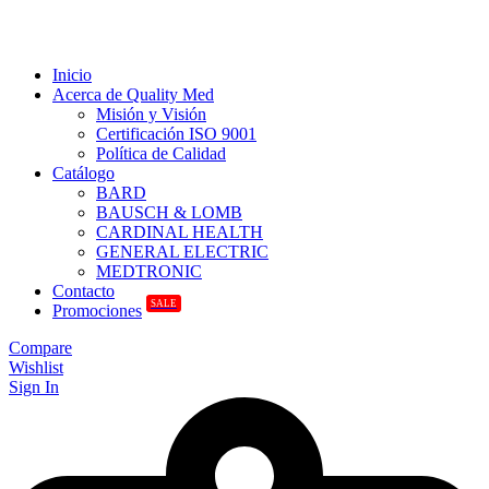
Inicio
Acerca de Quality Med
Misión y Visión
Certificación ISO 9001
Política de Calidad
Catálogo
BARD
BAUSCH & LOMB
CARDINAL HEALTH
GENERAL ELECTRIC
MEDTRONIC
Contacto
SALE
Promociones
Compare
Wishlist
Sign In