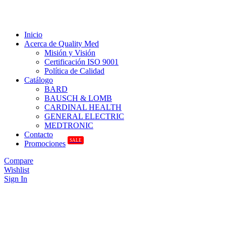
Inicio
Acerca de Quality Med
Misión y Visión
Certificación ISO 9001
Política de Calidad
Catálogo
BARD
BAUSCH & LOMB
CARDINAL HEALTH
GENERAL ELECTRIC
MEDTRONIC
Contacto
SALE
Promociones
Compare
Wishlist
Sign In