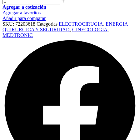
Agregar a cotización
Agregar a favoritos
Añadir para comparar
SKU:
72203618
Categorías
ELECTROCIRUGIA
,
ENERGIA
QUIRURGICA Y SEGURIDAD
,
GINECOLOGIA
,
MEDTRONIC