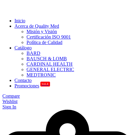
Inicio
Acerca de Quality Med
Misión y Visión
Certificación ISO 9001
Política de Calidad
Catálogo
BARD
BAUSCH & LOMB
CARDINAL HEALTH
GENERAL ELECTRIC
MEDTRONIC
Contacto
SALE
Promociones
Compare
Wishlist
Sign In