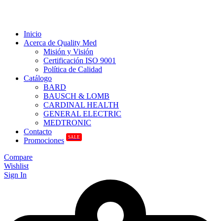
Inicio
Acerca de Quality Med
Misión y Visión
Certificación ISO 9001
Política de Calidad
Catálogo
BARD
BAUSCH & LOMB
CARDINAL HEALTH
GENERAL ELECTRIC
MEDTRONIC
Contacto
SALE
Promociones
Compare
Wishlist
Sign In