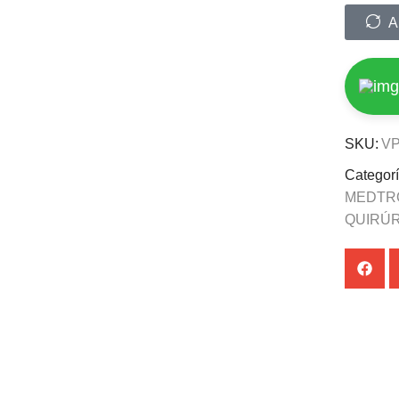
A
SKU:
VP
Categor
MEDTR
QUIRÚ