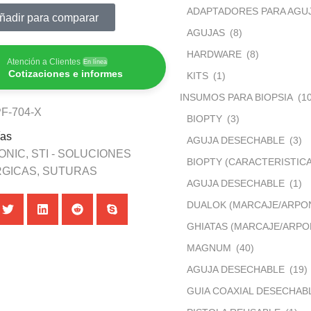
ADAPTADORES PARA AGU
ñadir para comparar
AGUJAS
(8)
HARDWARE
(8)
Atención a Clientes
En línea
Cotizaciones e informes
KITS
(1)
INSUMOS PARA BIOPSIA
(1
F-704-X
BIOPTY
(3)
ías
AGUJA DESECHABLE
(3)
ONIC
,
STI - SOLUCIONES
BIOPTY (CARACTERISTICA
RGICAS
,
SUTURAS
AGUJA DESECHABLE
(1)
DUALOK (MARCAJE/ARPO
GHIATAS (MARCAJE/ARP
MAGNUM
(40)
AGUJA DESECHABLE
(19)
GUIA COAXIAL DESECHAB