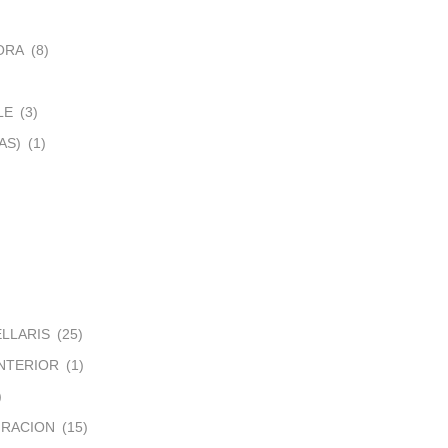
ORA
(8)
LE
(3)
AS)
(1)
ELLARIS
(25)
NTERIOR
(1)
)
IRACION
(15)