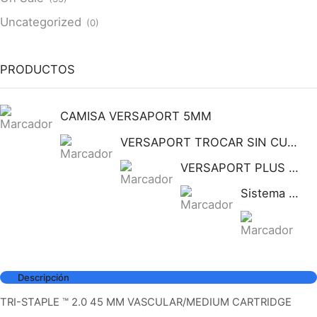
Uncategorized
(0)
PRODUCTOS
CAMISA VERSAPORT 5MM
VERSAPORT TROCAR SIN CUCHILLA CON CANULA DE FIJACION 5MM
VERSAPORT PLUS TROCAR SIN CUCHILLA CON CANULA DE
Sistema de fijación Statlock para sonda nasogástrica y sondas de alimentación enteral, tamaño pediátrico, auto adherible.
Si
Descripción
TRI-STAPLE ™ 2.0 45 MM VASCULAR/MEDIUM CARTRIDGE