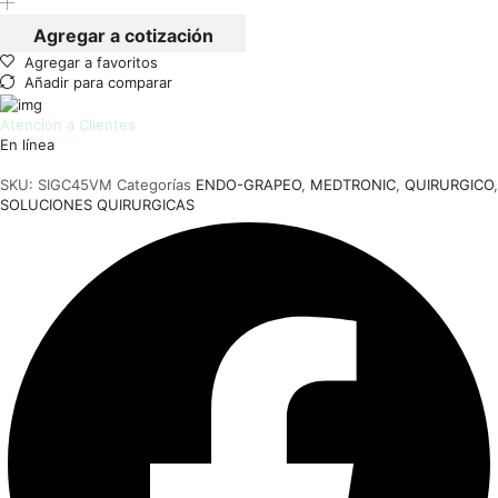
2.0
45
Agregar a cotización
MM
Agregar a favoritos
VASCULAR/MEDIUM
Añadir para comparar
CARTRIDGE
cantidad
Atención a Clientes
En línea
Cotizaciones e informes
SKU:
SIGC45VM
Categorías
ENDO-GRAPEO
,
MEDTRONIC
,
QUIRURGICO
,
SOLUCIONES QUIRURGICAS