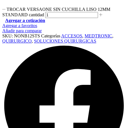
TROCAR VERSAONE SIN CUCHILLA LISO 12MM
STANDARD cantidad
Agregar a cotización
Agregar a favoritos
Añadir para comparar
SKU:
NONB12STS
Categorías
ACCESOS
,
MEDTRONIC
,
QUIRURGICO
,
SOLUCIONES QUIRURGICAS