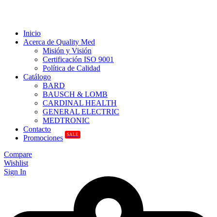
Inicio
Acerca de Quality Med
Misión y Visión
Certificación ISO 9001
Política de Calidad
Catálogo
BARD
BAUSCH & LOMB
CARDINAL HEALTH
GENERAL ELECTRIC
MEDTRONIC
Contacto
SALE
Promociones
Compare
Wishlist
Sign In