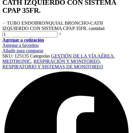
CATH IZQUIERDO CON SISTEMA
CPAP 35FR.
TUBO ENDOBRONQUIAL BRONCHO-CATH
IZQUIERDO CON SISTEMA CPAP 35FR. cantidad
Agregar a cotización
Agregar a favoritos
Añadir para comparar
SKU:
125135
Categorías
GESTIÓN DE LA VÍA AÉREA
,
MEDTRONIC
,
RESPIRACIÓN Y MONITOREO
,
RESPIRATORIO Y SISTEMAS DE MONITOREO