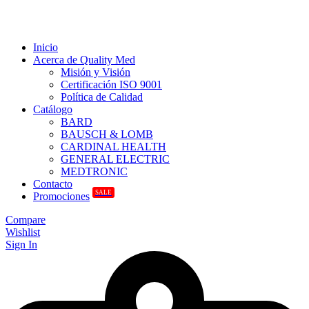
Inicio
Acerca de Quality Med
Misión y Visión
Certificación ISO 9001
Política de Calidad
Catálogo
BARD
BAUSCH & LOMB
CARDINAL HEALTH
GENERAL ELECTRIC
MEDTRONIC
Contacto
SALE
Promociones
Compare
Wishlist
Sign In