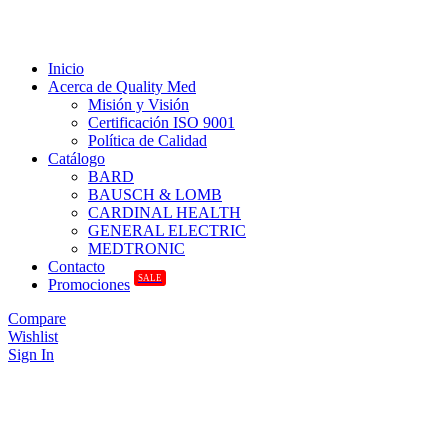
Inicio
Acerca de Quality Med
Misión y Visión
Certificación ISO 9001
Política de Calidad
Catálogo
BARD
BAUSCH & LOMB
CARDINAL HEALTH
GENERAL ELECTRIC
MEDTRONIC
Contacto
SALE
Promociones
Compare
Wishlist
Sign In