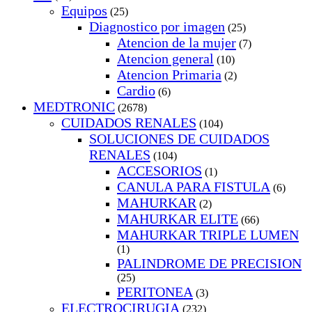
Equipos
(25)
Diagnostico por imagen
(25)
Atencion de la mujer
(7)
Atencion general
(10)
Atencion Primaria
(2)
Cardio
(6)
MEDTRONIC
(2678)
CUIDADOS RENALES
(104)
SOLUCIONES DE CUIDADOS
RENALES
(104)
ACCESORIOS
(1)
CANULA PARA FISTULA
(6)
MAHURKAR
(2)
MAHURKAR ELITE
(66)
MAHURKAR TRIPLE LUMEN
(1)
PALINDROME DE PRECISION
(25)
PERITONEA
(3)
ELECTROCIRUGIA
(232)