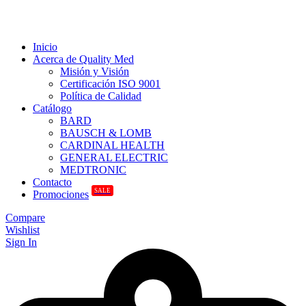
Inicio
Acerca de Quality Med
Misión y Visión
Certificación ISO 9001
Política de Calidad
Catálogo
BARD
BAUSCH & LOMB
CARDINAL HEALTH
GENERAL ELECTRIC
MEDTRONIC
Contacto
SALE
Promociones
Compare
Wishlist
Sign In