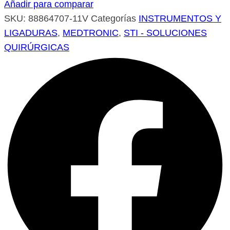
Añadir para comparar
SKU:
88864707-11V
Categorías
INSTRUMENTOS Y
LIGADURAS
,
MEDTRONIC
,
STI - SOLUCIONES
QUIRÚRGICAS