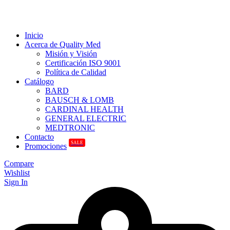
Inicio
Acerca de Quality Med
Misión y Visión
Certificación ISO 9001
Política de Calidad
Catálogo
BARD
BAUSCH & LOMB
CARDINAL HEALTH
GENERAL ELECTRIC
MEDTRONIC
Contacto
SALE
Promociones
Compare
Wishlist
Sign In