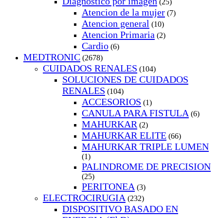
Diagnostico por imagen
(25)
Atencion de la mujer
(7)
Atencion general
(10)
Atencion Primaria
(2)
Cardio
(6)
MEDTRONIC
(2678)
CUIDADOS RENALES
(104)
SOLUCIONES DE CUIDADOS
RENALES
(104)
ACCESORIOS
(1)
CANULA PARA FISTULA
(6)
MAHURKAR
(2)
MAHURKAR ELITE
(66)
MAHURKAR TRIPLE LUMEN
(1)
PALINDROME DE PRECISION
(25)
PERITONEA
(3)
ELECTROCIRUGIA
(232)
DISPOSITIVO BASADO EN