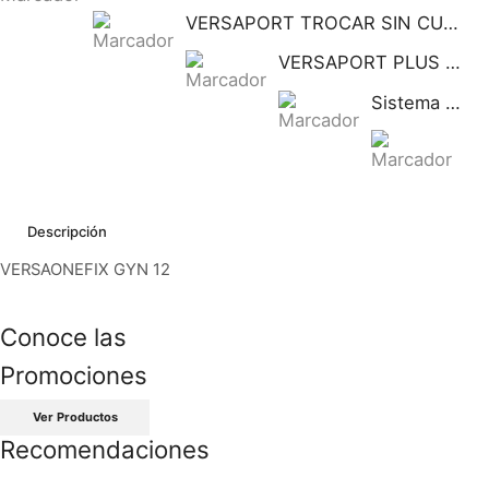
VERSAPORT TROCAR SIN CUCHILLA CON CANULA DE FIJACION 5MM
VERSAPORT PLUS TROCAR SIN CUCHILLA CON CANULA DE
Sistema de fijación Statlock para sonda nasogástrica y sondas de alimentación enteral, tamaño pediátrico, auto adherible.
Si
Descripción
VERSAONEFIX GYN 12
Conoce las
Promociones
Ver Productos
Recomendaciones