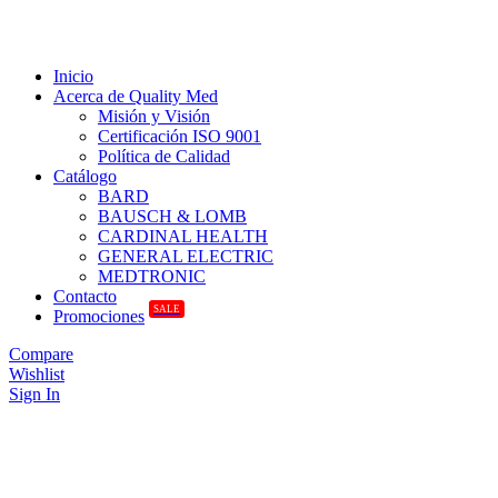
Inicio
Acerca de Quality Med
Misión y Visión
Certificación ISO 9001
Política de Calidad
Catálogo
BARD
BAUSCH & LOMB
CARDINAL HEALTH
GENERAL ELECTRIC
MEDTRONIC
Contacto
SALE
Promociones
Compare
Wishlist
Sign In