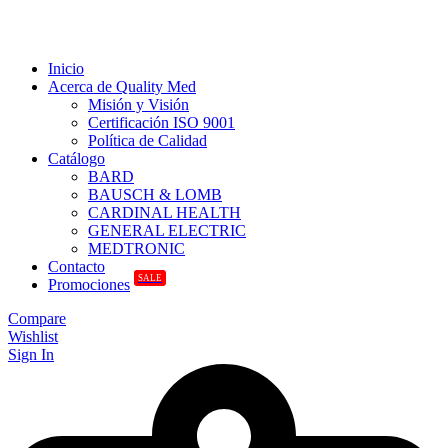
Inicio
Acerca de Quality Med
Misión y Visión
Certificación ISO 9001
Política de Calidad
Catálogo
BARD
BAUSCH & LOMB
CARDINAL HEALTH
GENERAL ELECTRIC
MEDTRONIC
Contacto
SALE
Promociones
Compare
Wishlist
Sign In