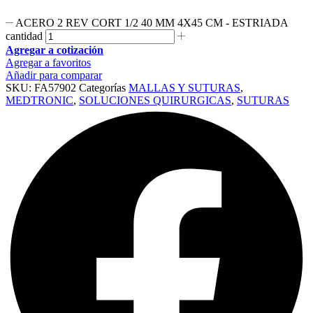
ACERO 2 REV CORT 1/2 40 MM 4X45 CM - ESTRIADA
cantidad
Agregar a cotización
Agregar a favoritos
Añadir para comparar
SKU:
FA57902
Categorías
MALLAS Y SUTURAS
,
MEDTRONIC
,
SOLUCIONES QUIRURGICAS
,
SUTURAS