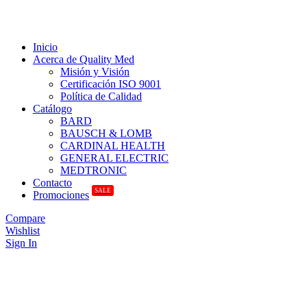
Inicio
Acerca de Quality Med
Misión y Visión
Certificación ISO 9001
Política de Calidad
Catálogo
BARD
BAUSCH & LOMB
CARDINAL HEALTH
GENERAL ELECTRIC
MEDTRONIC
Contacto
SALE
Promociones
Compare
Wishlist
Sign In