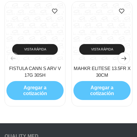
VISTA RÁPIDA
VISTA RÁPIDA
FISTULA CANN S ARV V
MAHKR ELITESE 13.5FR X
17G 30SH
30CM
Agregar a
Agregar a
cotización
cotización
QUALITY MED