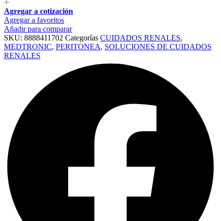
Agregar a cotización
Agregar a favoritos
Añadir para comparar
SKU:
8888411702
Categorías
CUIDADOS RENALES
,
MEDTRONIC
,
PERITONEA
,
SOLUCIONES DE CUIDADOS
RENALES