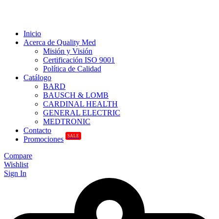
Inicio
Acerca de Quality Med
Misión y Visión
Certificación ISO 9001
Política de Calidad
Catálogo
BARD
BAUSCH & LOMB
CARDINAL HEALTH
GENERAL ELECTRIC
MEDTRONIC
Contacto
SALE
Promociones
Compare
Wishlist
Sign In