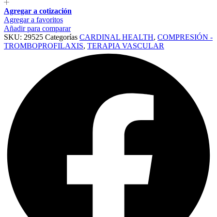
Agregar a cotización
Agregar a favoritos
Añadir para comparar
SKU:
29525
Categorías
CARDINAL HEALTH
,
COMPRESIÓN -
TROMBOPROFILAXIS
,
TERAPIA VASCULAR