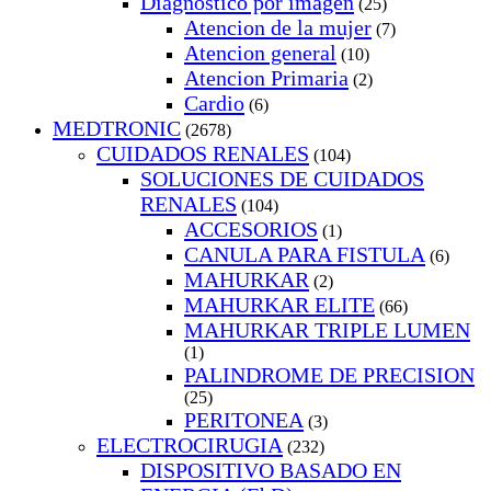
Diagnostico por imagen
(25)
Atencion de la mujer
(7)
Atencion general
(10)
Atencion Primaria
(2)
Cardio
(6)
MEDTRONIC
(2678)
CUIDADOS RENALES
(104)
SOLUCIONES DE CUIDADOS
RENALES
(104)
ACCESORIOS
(1)
CANULA PARA FISTULA
(6)
MAHURKAR
(2)
MAHURKAR ELITE
(66)
MAHURKAR TRIPLE LUMEN
(1)
PALINDROME DE PRECISION
(25)
PERITONEA
(3)
ELECTROCIRUGIA
(232)
DISPOSITIVO BASADO EN