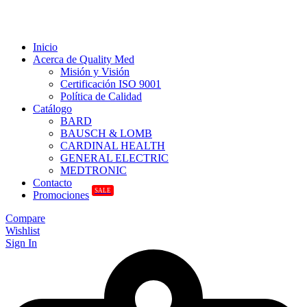
Inicio
Acerca de Quality Med
Misión y Visión
Certificación ISO 9001
Política de Calidad
Catálogo
BARD
BAUSCH & LOMB
CARDINAL HEALTH
GENERAL ELECTRIC
MEDTRONIC
Contacto
SALE
Promociones
Compare
Wishlist
Sign In