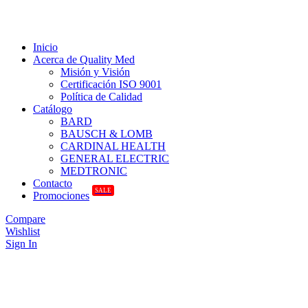
Inicio
Acerca de Quality Med
Misión y Visión
Certificación ISO 9001
Política de Calidad
Catálogo
BARD
BAUSCH & LOMB
CARDINAL HEALTH
GENERAL ELECTRIC
MEDTRONIC
Contacto
SALE
Promociones
Compare
Wishlist
Sign In