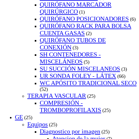
QUIRÓFANO MARCADOR
QUIRÚRGICO
(1)
QUIRÓFANO POSICIONADORES
(6)
QUIRÓFANO RACK PARA BOLSA
CUENTA GASAS
(2)
QUIRÓFANO TUBOS DE
CONEXIÓN
(3)
SH CONTENEDORES -
MISCELÁNEOS
(5)
SU SUCCIÓN MISCELANEOS
(3)
UR SONDA FOLEY - LÁTEX
(66)
WC APÓSITO TRADICIONAL SECO
(52)
TERAPIA VASCULAR
(25)
COMPRESIÓN -
TROMBOPROFILAXIS
(25)
GE
(25)
Equipos
(25)
Diagnostico por imagen
(25)
Atencion de la mujer
(7)