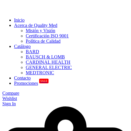
Inicio
Acerca de Quality Med
Misión y Visión
Certificación ISO 9001
Política de Calidad
Catálogo
BARD
BAUSCH & LOMB
CARDINAL HEALTH
GENERAL ELECTRIC
MEDTRONIC
Contacto
SALE
Promociones
Compare
Wishlist
Sign In