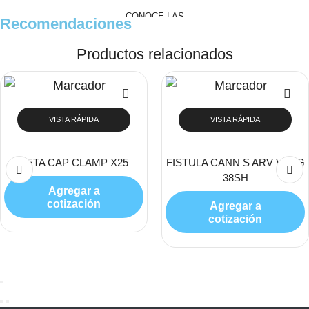
CONOCE LAS
Recomendaciones
PROMOCIONES
Productos relacionados
Ver Productos
VISTA RÁPIDA
VISTA RÁPIDA
BETA CAP CLAMP X25
FISTULA CANN S ARV V 17G
38SH
Agregar a
cotización
Agregar a
cotización