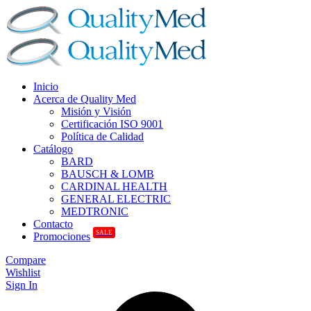
Inicio
Acerca de Quality Med
Misión y Visión
Certificación ISO 9001
Política de Calidad
Catálogo
BARD
BAUSCH & LOMB
CARDINAL HEALTH
GENERAL ELECTRIC
MEDTRONIC
Contacto
SALE
Promociones
Compare
Wishlist
Sign In