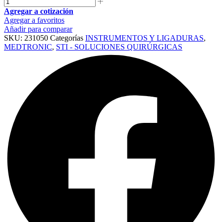
Agregar a cotización
Agregar a favoritos
Añadir para comparar
SKU:
231050
Categorías
INSTRUMENTOS Y LIGADURAS
,
MEDTRONIC
,
STI - SOLUCIONES QUIRÚRGICAS