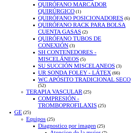
QUIRÓFANO MARCADOR
QUIRÚRGICO
(1)
QUIRÓFANO POSICIONADORES
(6)
QUIRÓFANO RACK PARA BOLSA
CUENTA GASAS
(2)
QUIRÓFANO TUBOS DE
CONEXIÓN
(3)
SH CONTENEDORES -
MISCELÁNEOS
(5)
SU SUCCIÓN MISCELANEOS
(3)
UR SONDA FOLEY - LÁTEX
(66)
WC APÓSITO TRADICIONAL SECO
(52)
TERAPIA VASCULAR
(25)
COMPRESIÓN -
TROMBOPROFILAXIS
(25)
GE
(25)
Equipos
(25)
Diagnostico por imagen
(25)
Atencion de la mujer
(7)