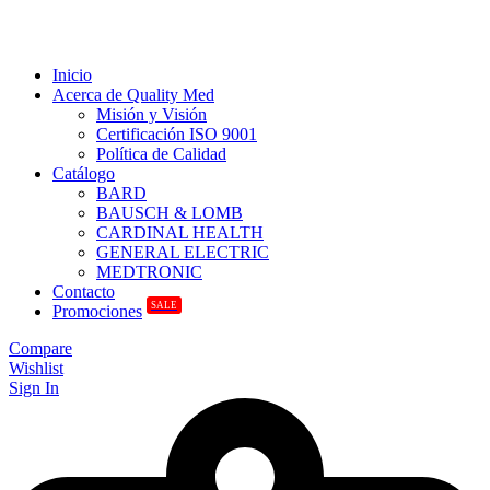
Inicio
Acerca de Quality Med
Misión y Visión
Certificación ISO 9001
Política de Calidad
Catálogo
BARD
BAUSCH & LOMB
CARDINAL HEALTH
GENERAL ELECTRIC
MEDTRONIC
Contacto
SALE
Promociones
Compare
Wishlist
Sign In