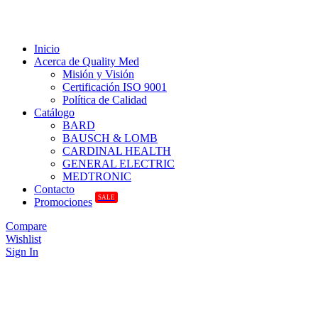
Inicio
Acerca de Quality Med
Misión y Visión
Certificación ISO 9001
Política de Calidad
Catálogo
BARD
BAUSCH & LOMB
CARDINAL HEALTH
GENERAL ELECTRIC
MEDTRONIC
Contacto
SALE
Promociones
Compare
Wishlist
Sign In