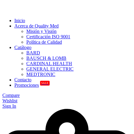
Inicio
Acerca de Quality Med
Misión y Visión
Certificación ISO 9001
Política de Calidad
Catálogo
BARD
BAUSCH & LOMB
CARDINAL HEALTH
GENERAL ELECTRIC
MEDTRONIC
Contacto
SALE
Promociones
Compare
Wishlist
Sign In