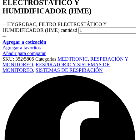
ELECTROSTÁTICO Y
HUMIDIFICADOR (HME)
HYGROBAC, FILTRO ELECTROSTÁTICO Y
HUMIDIFICADOR (HME) cantidad
Agregar a cotización
Agregar a favoritos
Añadir para comparar
SKU:
352/5805
Categorías
MEDTRONIC
,
RESPIRACIÓN Y
MONITOREO
,
RESPIRATORIO Y SISTEMAS DE
MONITOREO
,
SISTEMAS DE RESPIRACIÓN