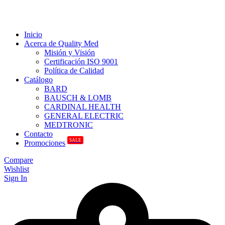
Inicio
Acerca de Quality Med
Misión y Visión
Certificación ISO 9001
Política de Calidad
Catálogo
BARD
BAUSCH & LOMB
CARDINAL HEALTH
GENERAL ELECTRIC
MEDTRONIC
Contacto
SALE
Promociones
Compare
Wishlist
Sign In