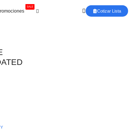
SALE
romociones
Cotizar Lista
E
OATED
 Y