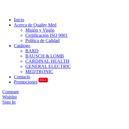
Inicio
Acerca de Quality Med
Misión y Visión
Certificación ISO 9001
Política de Calidad
Catálogo
BARD
BAUSCH & LOMB
CARDINAL HEALTH
GENERAL ELECTRIC
MEDTRONIC
Contacto
SALE
Promociones
Compare
Wishlist
Sign In