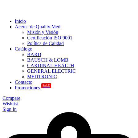
Inicio
Acerca de Quality Med
Misión y Visión
Certificación ISO 9001
Política de Calidad
Catálogo
BARD
BAUSCH & LOMB
CARDINAL HEALTH
GENERAL ELECTRIC
MEDTRONIC
Contacto
SALE
Promociones
Compare
Wishlist
Sign In