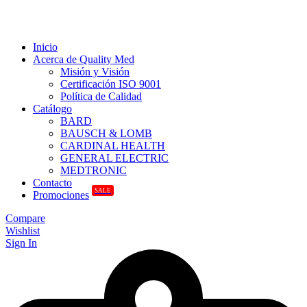
Inicio
Acerca de Quality Med
Misión y Visión
Certificación ISO 9001
Política de Calidad
Catálogo
BARD
BAUSCH & LOMB
CARDINAL HEALTH
GENERAL ELECTRIC
MEDTRONIC
Contacto
SALE
Promociones
Compare
Wishlist
Sign In