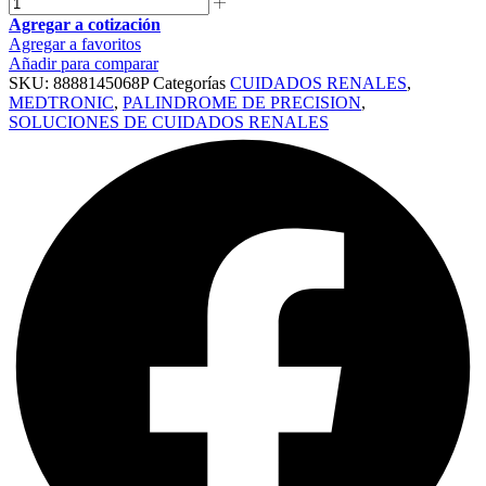
Agregar a cotización
Agregar a favoritos
Añadir para comparar
SKU:
8888145068P
Categorías
CUIDADOS RENALES
,
MEDTRONIC
,
PALINDROME DE PRECISION
,
SOLUCIONES DE CUIDADOS RENALES