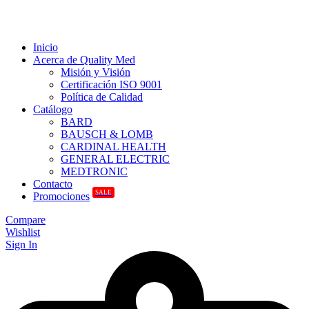
Inicio
Acerca de Quality Med
Misión y Visión
Certificación ISO 9001
Política de Calidad
Catálogo
BARD
BAUSCH & LOMB
CARDINAL HEALTH
GENERAL ELECTRIC
MEDTRONIC
Contacto
SALE
Promociones
Compare
Wishlist
Sign In