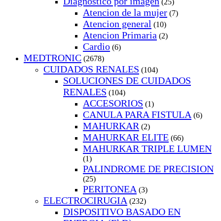
Diagnostico por imagen
(25)
Atencion de la mujer
(7)
Atencion general
(10)
Atencion Primaria
(2)
Cardio
(6)
MEDTRONIC
(2678)
CUIDADOS RENALES
(104)
SOLUCIONES DE CUIDADOS
RENALES
(104)
ACCESORIOS
(1)
CANULA PARA FISTULA
(6)
MAHURKAR
(2)
MAHURKAR ELITE
(66)
MAHURKAR TRIPLE LUMEN
(1)
PALINDROME DE PRECISION
(25)
PERITONEA
(3)
ELECTROCIRUGIA
(232)
DISPOSITIVO BASADO EN