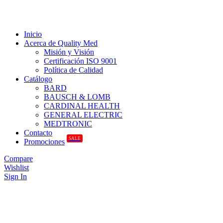
Inicio
Acerca de Quality Med
Misión y Visión
Certificación ISO 9001
Política de Calidad
Catálogo
BARD
BAUSCH & LOMB
CARDINAL HEALTH
GENERAL ELECTRIC
MEDTRONIC
Contacto
SALE
Promociones
Compare
Wishlist
Sign In