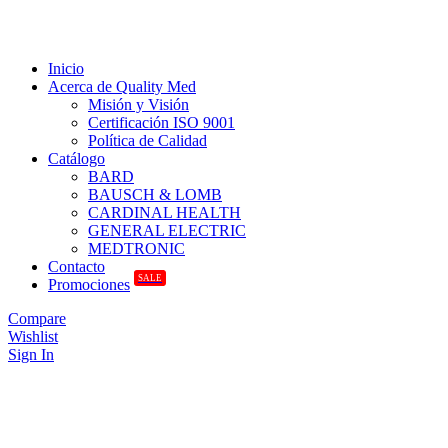
Inicio
Acerca de Quality Med
Misión y Visión
Certificación ISO 9001
Política de Calidad
Catálogo
BARD
BAUSCH & LOMB
CARDINAL HEALTH
GENERAL ELECTRIC
MEDTRONIC
Contacto
SALE
Promociones
Compare
Wishlist
Sign In