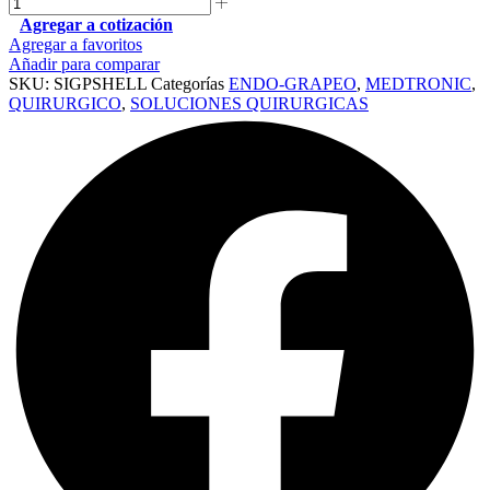
Agregar a cotización
Agregar a favoritos
Añadir para comparar
SKU:
SIGPSHELL
Categorías
ENDO-GRAPEO
,
MEDTRONIC
,
QUIRURGICO
,
SOLUCIONES QUIRURGICAS