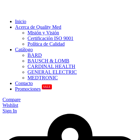
Inicio
Acerca de Quality Med
Misión y Visión
Certificación ISO 9001
Política de Calidad
Catálogo
BARD
BAUSCH & LOMB
CARDINAL HEALTH
GENERAL ELECTRIC
MEDTRONIC
Contacto
SALE
Promociones
Compare
Wishlist
Sign In