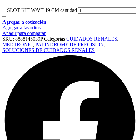
SLOT KIT W/VT 19 CM cantidad
Agregar a cotización
Agregar a favoritos
Añadir para comparar
SKU:
8888145039P
Categorías
CUIDADOS RENALES
,
MEDTRONIC
,
PALINDROME DE PRECISION
,
SOLUCIONES DE CUIDADOS RENALES