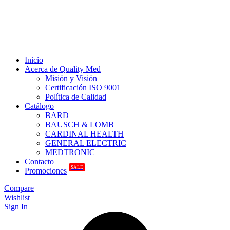
Inicio
Acerca de Quality Med
Misión y Visión
Certificación ISO 9001
Política de Calidad
Catálogo
BARD
BAUSCH & LOMB
CARDINAL HEALTH
GENERAL ELECTRIC
MEDTRONIC
Contacto
SALE
Promociones
Compare
Wishlist
Sign In