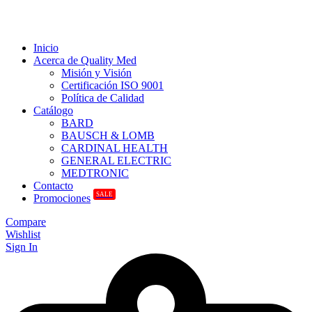
Inicio
Acerca de Quality Med
Misión y Visión
Certificación ISO 9001
Política de Calidad
Catálogo
BARD
BAUSCH & LOMB
CARDINAL HEALTH
GENERAL ELECTRIC
MEDTRONIC
Contacto
SALE
Promociones
Compare
Wishlist
Sign In