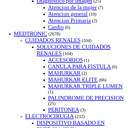
Diagnostico por imagen
(25)
Atencion de la mujer
(7)
Atencion general
(10)
Atencion Primaria
(2)
Cardio
(6)
MEDTRONIC
(2678)
CUIDADOS RENALES
(104)
SOLUCIONES DE CUIDADOS
RENALES
(104)
ACCESORIOS
(1)
CANULA PARA FISTULA
(6)
MAHURKAR
(2)
MAHURKAR ELITE
(66)
MAHURKAR TRIPLE LUMEN
(1)
PALINDROME DE PRECISION
(25)
PERITONEA
(3)
ELECTROCIRUGIA
(232)
DISPOSITIVO BASADO EN