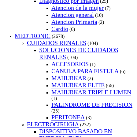
Diagnostico por imagen
(25)
Atencion de la mujer
(7)
Atencion general
(10)
Atencion Primaria
(2)
Cardio
(6)
MEDTRONIC
(2678)
CUIDADOS RENALES
(104)
SOLUCIONES DE CUIDADOS
RENALES
(104)
ACCESORIOS
(1)
CANULA PARA FISTULA
(6)
MAHURKAR
(2)
MAHURKAR ELITE
(66)
MAHURKAR TRIPLE LUMEN
(1)
PALINDROME DE PRECISION
(25)
PERITONEA
(3)
ELECTROCIRUGIA
(232)
DISPOSITIVO BASADO EN