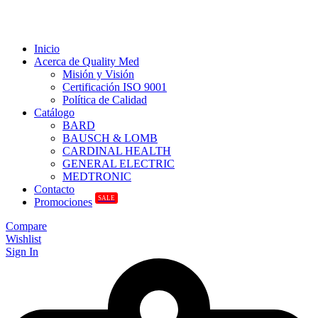
Inicio
Acerca de Quality Med
Misión y Visión
Certificación ISO 9001
Política de Calidad
Catálogo
BARD
BAUSCH & LOMB
CARDINAL HEALTH
GENERAL ELECTRIC
MEDTRONIC
Contacto
SALE
Promociones
Compare
Wishlist
Sign In