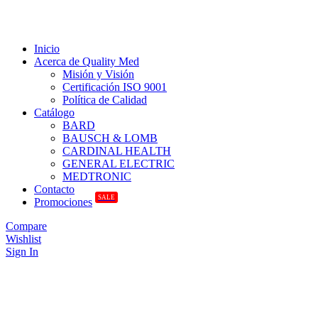
Inicio
Acerca de Quality Med
Misión y Visión
Certificación ISO 9001
Política de Calidad
Catálogo
BARD
BAUSCH & LOMB
CARDINAL HEALTH
GENERAL ELECTRIC
MEDTRONIC
Contacto
SALE
Promociones
Compare
Wishlist
Sign In