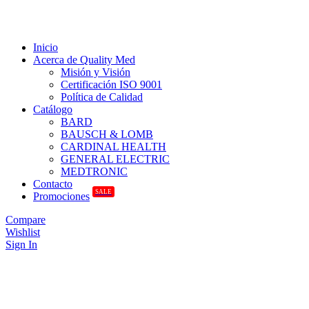
Inicio
Acerca de Quality Med
Misión y Visión
Certificación ISO 9001
Política de Calidad
Catálogo
BARD
BAUSCH & LOMB
CARDINAL HEALTH
GENERAL ELECTRIC
MEDTRONIC
Contacto
SALE
Promociones
Compare
Wishlist
Sign In