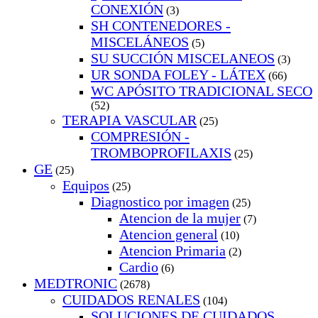
CONEXIÓN
(3)
SH CONTENEDORES -
MISCELÁNEOS
(5)
SU SUCCIÓN MISCELANEOS
(3)
UR SONDA FOLEY - LÁTEX
(66)
WC APÓSITO TRADICIONAL SECO
(52)
TERAPIA VASCULAR
(25)
COMPRESIÓN -
TROMBOPROFILAXIS
(25)
GE
(25)
Equipos
(25)
Diagnostico por imagen
(25)
Atencion de la mujer
(7)
Atencion general
(10)
Atencion Primaria
(2)
Cardio
(6)
MEDTRONIC
(2678)
CUIDADOS RENALES
(104)
SOLUCIONES DE CUIDADOS