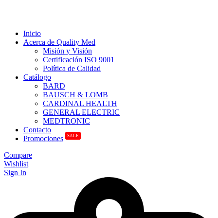
Inicio
Acerca de Quality Med
Misión y Visión
Certificación ISO 9001
Política de Calidad
Catálogo
BARD
BAUSCH & LOMB
CARDINAL HEALTH
GENERAL ELECTRIC
MEDTRONIC
Contacto
SALE
Promociones
Compare
Wishlist
Sign In