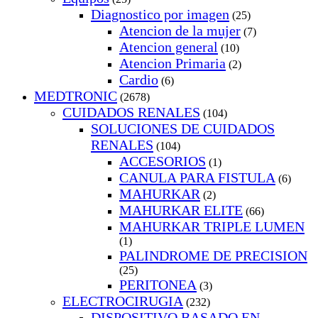
Diagnostico por imagen
(25)
Atencion de la mujer
(7)
Atencion general
(10)
Atencion Primaria
(2)
Cardio
(6)
MEDTRONIC
(2678)
CUIDADOS RENALES
(104)
SOLUCIONES DE CUIDADOS
RENALES
(104)
ACCESORIOS
(1)
CANULA PARA FISTULA
(6)
MAHURKAR
(2)
MAHURKAR ELITE
(66)
MAHURKAR TRIPLE LUMEN
(1)
PALINDROME DE PRECISION
(25)
PERITONEA
(3)
ELECTROCIRUGIA
(232)
DISPOSITIVO BASADO EN