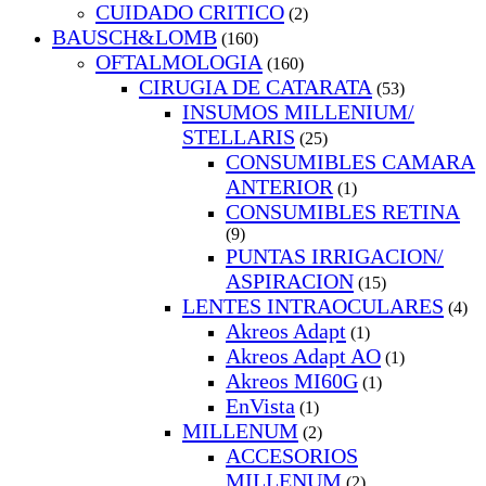
CUIDADO CRITICO
(2)
BAUSCH&LOMB
(160)
OFTALMOLOGIA
(160)
CIRUGIA DE CATARATA
(53)
INSUMOS MILLENIUM/
STELLARIS
(25)
CONSUMIBLES CAMARA
ANTERIOR
(1)
CONSUMIBLES RETINA
(9)
PUNTAS IRRIGACION/
ASPIRACION
(15)
LENTES INTRAOCULARES
(4)
Akreos Adapt
(1)
Akreos Adapt AO
(1)
Akreos MI60G
(1)
EnVista
(1)
MILLENUM
(2)
ACCESORIOS
MILLENUM
(2)