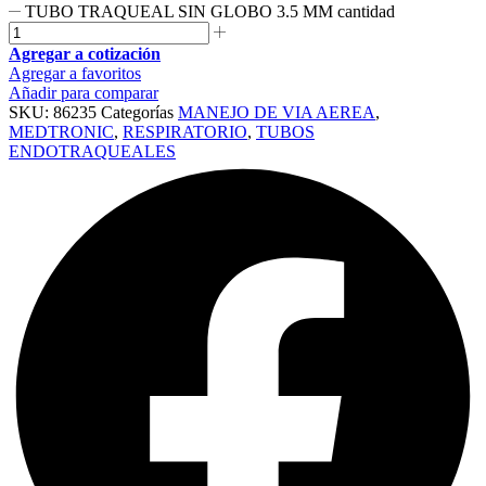
TUBO TRAQUEAL SIN GLOBO 3.5 MM cantidad
Agregar a cotización
Agregar a favoritos
Añadir para comparar
SKU:
86235
Categorías
MANEJO DE VIA AEREA
,
MEDTRONIC
,
RESPIRATORIO
,
TUBOS
ENDOTRAQUEALES