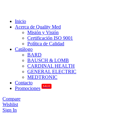
Inicio
Acerca de Quality Med
Misión y Visión
Certificación ISO 9001
Política de Calidad
Catálogo
BARD
BAUSCH & LOMB
CARDINAL HEALTH
GENERAL ELECTRIC
MEDTRONIC
Contacto
SALE
Promociones
Compare
Wishlist
Sign In