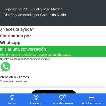
Copyright © 2016
Quality Med México.
.
Diseño y desarrollo por
Contenido Nítido
.
¿Necesita ayuda?
Escríbanos por
Whatsapp
Iniciar una conversación
¡Hola! Haga click debajo para conversar en
Whatsapp.
Nuestro equipo responde en pocos minutos.
Atención a Clientes
Cotizaciones e informes
Agregar a
0
cotización
Inicio
Catálogo
Lista de deseos
Lista Cotización