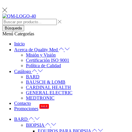
Búsqueda
Menú
Categorías
Inicio
Acerca de Quality Med
Misión y Visión
Certificación ISO 9001
Política de Calidad
Catálogo
BARD
BAUSCH & LOMB
CARDINAL HEALTH
GENERAL ELECTRIC
MEDTRONIC
Contacto
SALE
Promociones
BARD
BIOPSIA
EQUIPOS PARA BIOPSIA