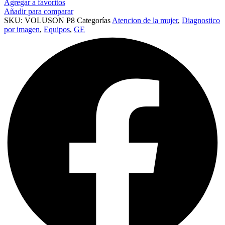
Agregar a favoritos
Añadir para comparar
SKU:
VOLUSON P8
Categorías
Atencion de la mujer
,
Diagnostico
por imagen
,
Equipos
,
GE