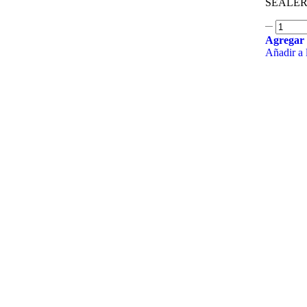
SEALER/
Agregar 
Añadir a l