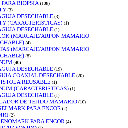
 PARA BIOPSIA
(108)
TY
(3)
AGUJA DESECHABLE
(3)
TY (CARACTERISTICAS)
(1)
AGUJA DESECHABLE
(1)
LOK (MARCAJE/ARPON MAMARIO
CHABLE)
(4)
TAS (MARCAJE/ARPON MAMARIO
CHABLE)
(8)
NUM
(40)
AGUJA DESECHABLE
(19)
GUIA COAXIAL DESECHABLE
(20)
PISTOLA REUSABLE
(1)
UM (CARACTERISTICAS)
(1)
AGUJA DESECHABLE
(1)
CADOR DE TEJIDO MAMARIO
(10)
GELMARK PARA ENCOR
(2)
MRI
(2)
SENOMARK PARA ENCOR
(4)
ULTRASONIDO