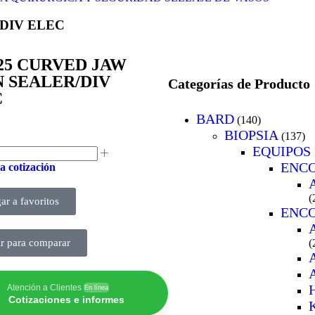
DIV ELEC
25 CURVED JAW
 SEALER/DIV
Categorías de Producto
C
BARD
(140)
BIOPSIA
(137)
EQUIPOS 
ENCO
a cotización
(
ar a favoritos
ENCO
(
r para comparar
Atención a Clientes
En línea
Cotizaciones e informes