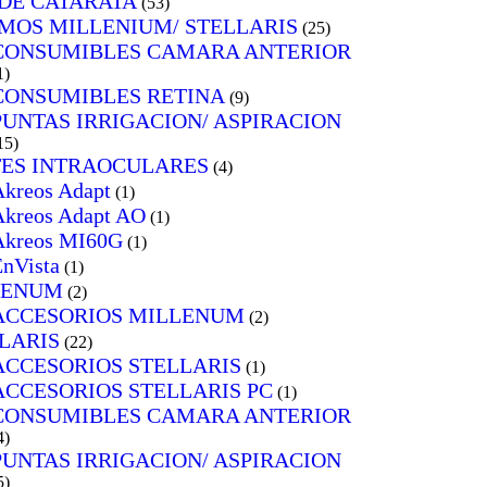
 DE CATARATA
(53)
MOS MILLENIUM/ STELLARIS
(25)
CONSUMIBLES CAMARA ANTERIOR
1)
CONSUMIBLES RETINA
(9)
PUNTAS IRRIGACION/ ASPIRACION
15)
ES INTRAOCULARES
(4)
Akreos Adapt
(1)
Akreos Adapt AO
(1)
Akreos MI60G
(1)
EnVista
(1)
LENUM
(2)
ACCESORIOS MILLENUM
(2)
LARIS
(22)
ACCESORIOS STELLARIS
(1)
ACCESORIOS STELLARIS PC
(1)
CONSUMIBLES CAMARA ANTERIOR
4)
PUNTAS IRRIGACION/ ASPIRACION
5)