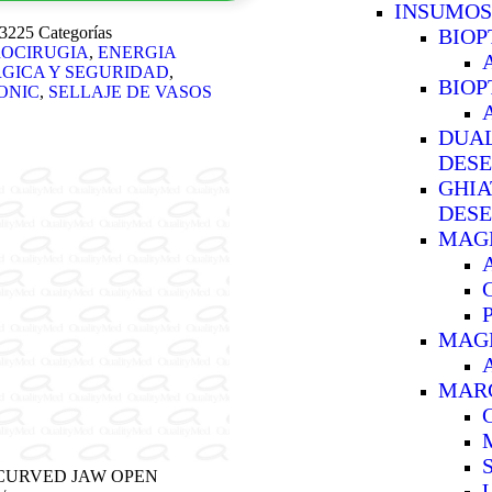
INSUMOS
3225
Categorías
BIOP
OCIRUGIA
,
ENERGIA
GICA Y SEGURIDAD
,
BIOP
ONIC
,
SELLAJE DE VASOS
DUA
DESE
GHIA
DESE
MAG
MAGN
MAR
 CURVED JAW OPEN