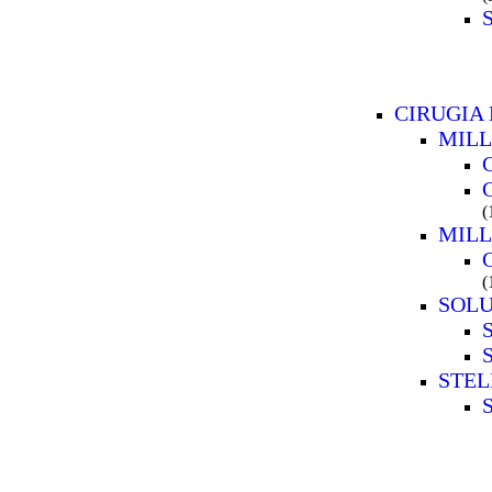
CIRUGIA 
MIL
(
MIL
(
SOLU
S
S
STEL