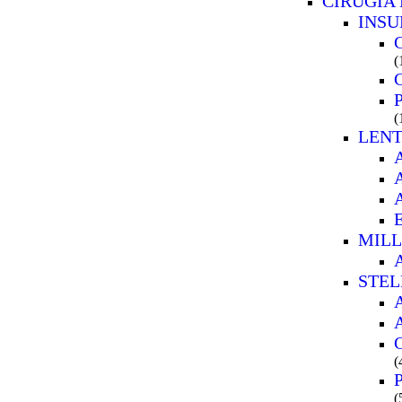
CIRUGIA
INSU
(
(
LENT
MIL
STEL
(
(