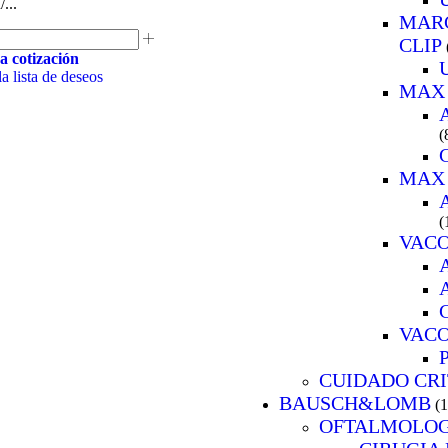
...
MARC
CLIP
a cotización
a lista de deseos
MAX
(
MAX 
(
VAC
VACO
CUIDADO CRI
BAUSCH&LOMB
(
OFTALMOLOG